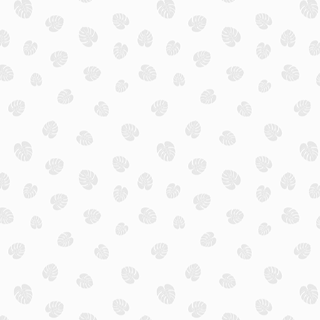
e Reise!
bote mit Eigenanreise zum besten Preis-Leistungsverhältnis.