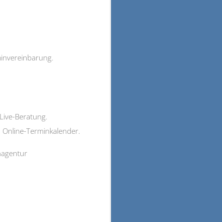
minvereinbarung.
 Live-Beratung.
Online-Terminkalender.
nagentur