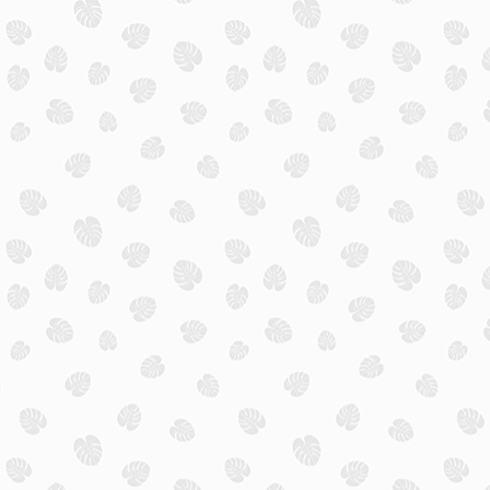
Hotels
Preiswerte Hotels weltweit für Eur
Vergleiche jetzt unsere Hotel Ange