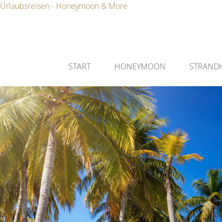
Urlaubsreisen - Honeymoon & More
START
HONEYMOON
STRAND