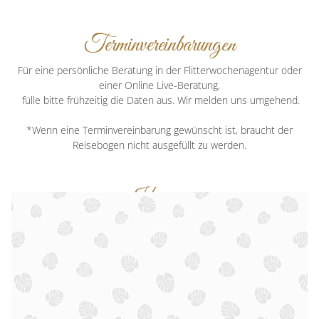
Terminvereinbarungen
Für eine persönliche Beratung in der Flitterwochenagentur oder
einer Online Live-Beratung,
fülle bitte frühzeitig die Daten aus. Wir melden uns umgehend.
*Wenn eine Terminvereinbarung gewünscht ist, braucht der
Reisebogen nicht ausgefüllt zu werden.
Hinweis:
Unsere Honeymoon Beratung ist ein exklusiver Service,
Servicepauschale von
35 €
der mit einer
berechnet wird.
So ist ausreichend Zeit für Eure individuelle Planung vorgesehen -
inklusive persönlicher Beratung, sorgfältiger Hotelauswahl,
Preisvergleich und der Organisation Eurer Honeymoon