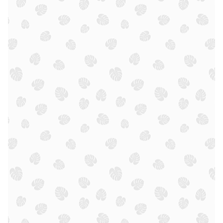
Arrangements.
Die Servicepauschale deckt den Aufwand der Beratung und
Angebotserstellung ab - von der individuellen Recherche bis zur
persönlichen Begleitung während des gesamten
Planungsprozesses. So habt ihr von Anfang an
eine feste Ansprechpartnerin, die Eure Wünsche kennt und Euch
zuverlässig betreut.
(Die Rechnung erfolgt nach Terminbestätigung und kann bequem
per Überweisung oder bar gezahlt werden)
Ich habe den Hinweis zur Servicepauschale gelesen und
akzeptiere sie. *